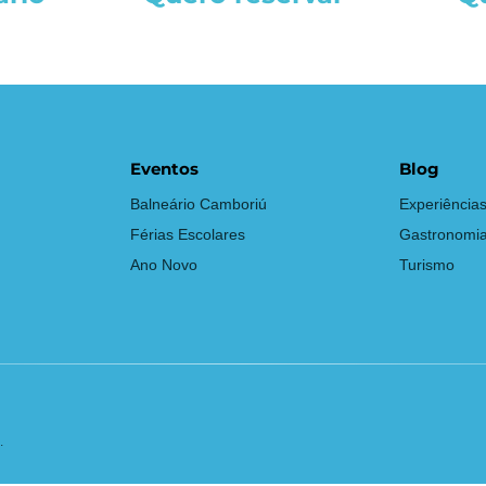
Eventos
Blog
Balneário Camboriú
Experiência
Férias Escolares
Gastronomi
Ano Novo
Turismo
.