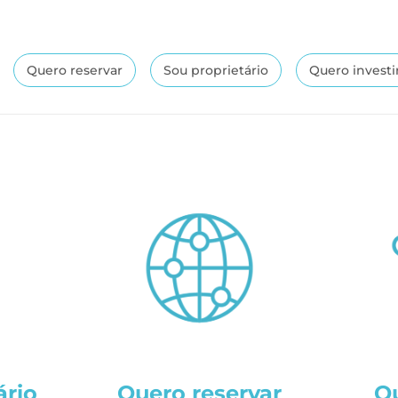
Quero reservar
Sou proprietário
Quero investi
ário
Quero reservar
Qu