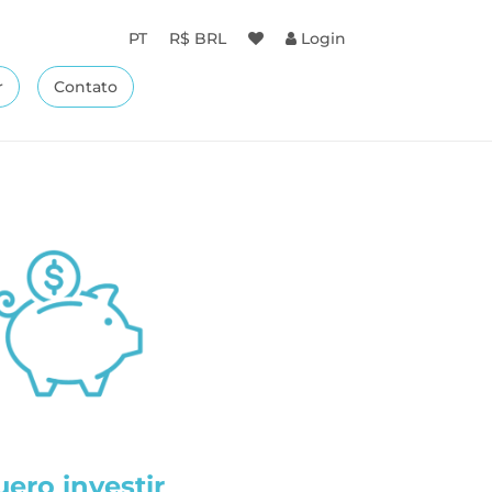
PT
R$ BRL
Login
r
Contato
ero investir