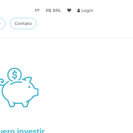
PT
R$ BRL
Login
r
Contato
ero investir