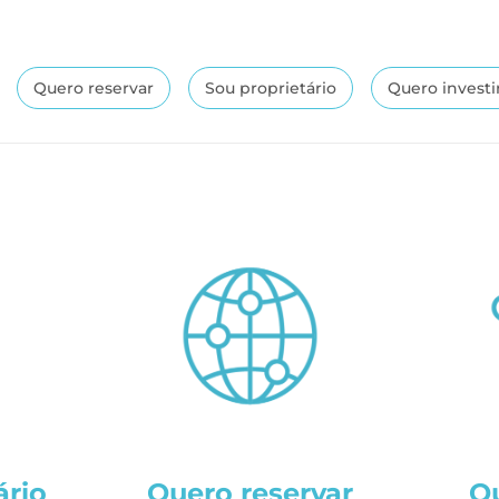
Quero reservar
Sou proprietário
Quero investi
ário
Quero reservar
Qu