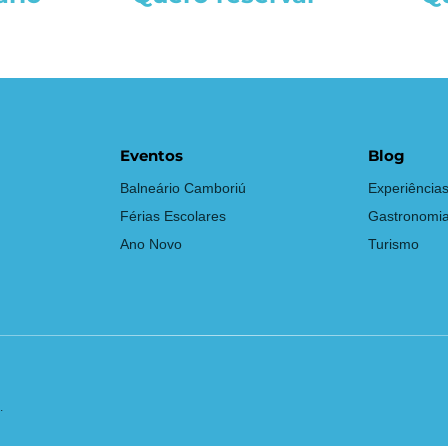
Eventos
Blog
Balneário Camboriú
Experiência
Férias Escolares
Gastronomi
Ano Novo
Turismo
.