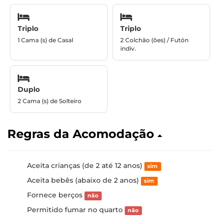
Triplo
Triplo
1 Cama (s) de Casal
2 Colchão (ões) / Futón
indiv.
Duplo
2 Cama (s) de Solteiro
Regras da Acomodação
Aceita crianças (de 2 até 12 anos)
sim
Aceita bebês (abaixo de 2 anos)
sim
Fornece berços
não
Permitido fumar no quarto
não