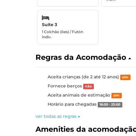
Suíte 3
1 Colchão (ões) / Futón
indiv.
Regras da Acomodação
Aceita crianças (de 2 até 12 anos)
sim
Fornece berços
não
Aceita animais de estimação
sim
Horário para chegadas
16:00 - 23:00
ver todas as regras
Amenities da acomodaçã