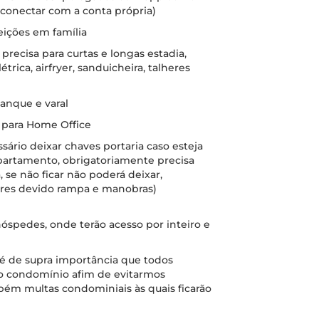
 conectar com a conta própria)
feições em família
ecisa para curtas e longas estadia,
trica, airfryer, sanduicheira, talheres
anque e varal
l para Home Office
sário deixar chaves portaria caso esteja
apartamento, obrigatoriamente precisa
, se não ficar não poderá deixar,
res devido rampa e manobras)
óspedes, onde terão acesso por inteiro e
, é de supra importância que todos
o condomínio afim de evitarmos
bém multas condominiais às quais ficarão