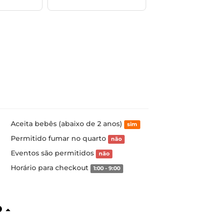
Aceita bebês (abaixo de 2 anos)
sim
Permitido fumar no quarto
não
Eventos são permitidos
não
Horário para checkout
1:00 - 9:00
o