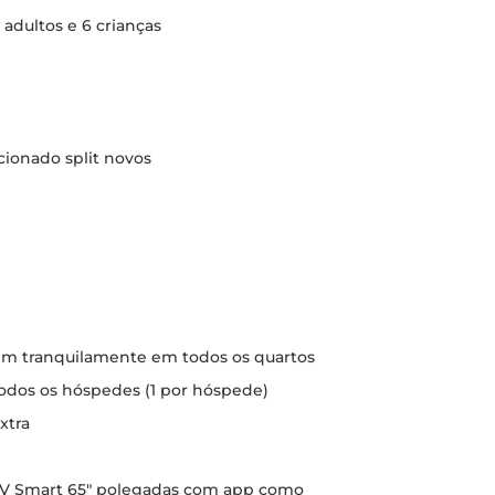
adultos e 6 crianças
cionado split novos
bem tranquilamente em todos os quartos
odos os hóspedes (1 por hóspede)
xtra
 TV Smart 65" polegadas com app como