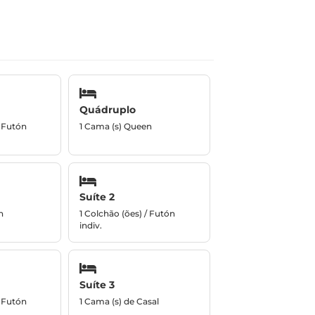
Quádruplo
/ Futón
1 Cama (s) Queen
Suíte 2
n
1 Colchão (ões) / Futón
indiv.
Suíte 3
/ Futón
1 Cama (s) de Casal