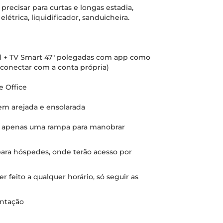
ecisar para curtas e longas estadia,
létrica, liquidificador, sanduicheira.
el + TV Smart 47" polegadas com app como
 conectar com a conta própria)
e Office
em arejada e ensolarada
, apenas uma rampa para manobrar
ara hóspedes, onde terão acesso por
r feito a qualquer horário, só seguir as
entação