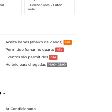
sal
1 Colchão (ões) / Futón
indiv.
Aceita bebês (abaixo de 2 anos)
sim
Permitido fumar no quarto
não
Eventos são permitidos
não
Horário para chegadas
14:00 - 23:00
o
Ar Condicionado