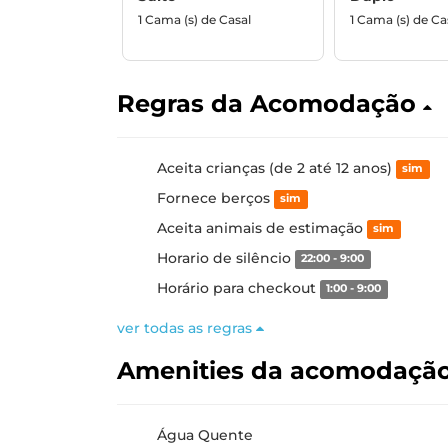
1 Cama (s) de Casal
1 Cama (s) de Ca
Regras da Acomodação
Aceita crianças (de 2 até 12 anos)
sim
Fornece berços
sim
Aceita animais de estimação
sim
Horario de silêncio
22:00 - 9:00
Horário para checkout
1:00 - 9:00
ver todas as regras
Amenities da acomodaçã
Água Quente