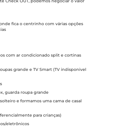
Late Check OUT, podemos negociar o valor
 onde fica o centrinho com várias opções
ias
s com ar condicionado split e cortinas
 roupas grande e TV Smart (TV indisponivel
s
ox, guarda roupa grande
s solteiro e formamos uma cama de casal
eferencialmente para crianças)
os/eletrônicos