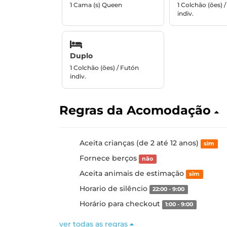
1 Cama (s) Queen
1 Colchão (ões) 
indiv.
Duplo
1 Colchão (ões) / Futón
indiv.
Regras da Acomodação
Aceita crianças (de 2 até 12 anos)
sim
Fornece berços
não
Aceita animais de estimação
sim
Horario de silêncio
22:00 - 9:00
Horário para checkout
1:00 - 9:00
ver todas as regras