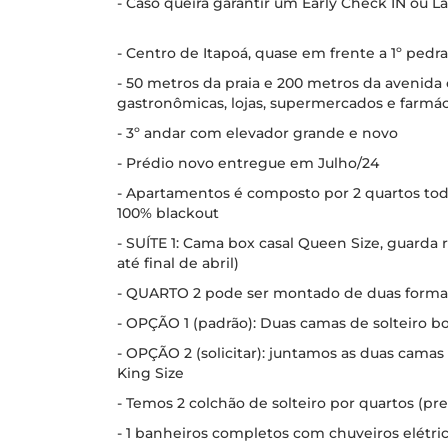
- Caso queira garantir um Early Check IN ou 
- Centro de Itapoá, quase em frente a 1º pedra
- 50 metros da praia e 200 metros da avenida
gastronômicas, lojas, supermercados e farmác
- 3º andar com elevador grande e novo
- Prédio novo entregue em Julho/24
- Apartamentos é composto por 2 quartos todo
100% blackout
- SUÍTE 1: Cama box casal Queen Size, guarda
até final de abril)
- QUARTO 2 pode ser montado de duas forma
- OPÇÃO 1 (padrão): Duas camas de solteiro b
- OPÇÃO 2 (solicitar): juntamos as duas cama
King Size
- Temos 2 colchão de solteiro por quartos (pr
- 1 banheiros completos com chuveiros elétric