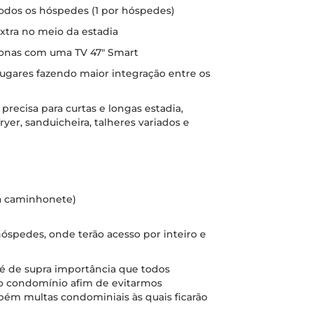
odos os hóspedes (1 por hóspedes)
extra no meio da estadia
tronas com uma TV 47" Smart
lugares fazendo maior integração entre os
ecisa para curtas e longas estadia,
ryer, sanduicheira, talheres variados e
da caminhonete)
óspedes, onde terão acesso por inteiro e
, é de supra importância que todos
o condomínio afim de evitarmos
bém multas condominiais às quais ficarão