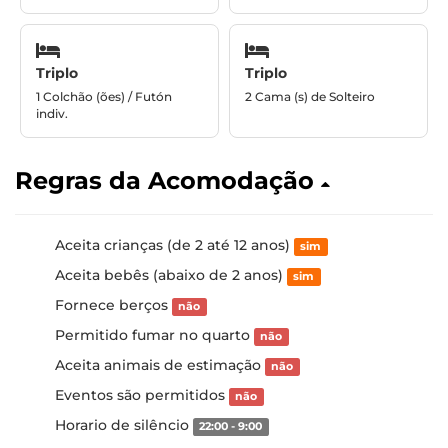
Triplo
Triplo
1 Colchão (ões) / Futón
2 Cama (s) de Solteiro
indiv.
Regras da Acomodação
Aceita crianças (de 2 até 12 anos)
sim
Aceita bebês (abaixo de 2 anos)
sim
Fornece berços
não
Permitido fumar no quarto
não
Aceita animais de estimação
não
Eventos são permitidos
não
Horario de silêncio
22:00 - 9:00